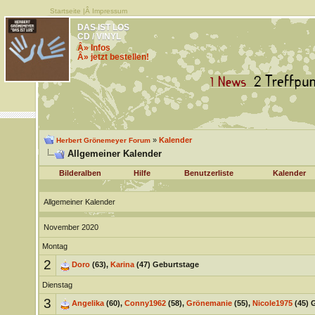
Startseite
|Â
Impressum
DAS IST LOS
CD / VINYL
Â» Infos
Â» jetzt bestellen!
»
Kalender
Herbert Grönemeyer Forum
Allgemeiner Kalender
Bilderalben
Hilfe
Benutzerliste
Kalender
Allgemeiner Kalender
November 2020
Montag
2
Doro
(63),
Karina
(47) Geburtstage
Dienstag
3
Angelika
(60),
Conny1962
(58),
Grönemanie
(55),
Nicole1975
(45) 