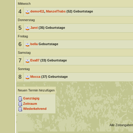
Mittwoch
4
demo411
,
ManzelTrabs
(52) Geburtstage
Donnerstag
5
Jarvi
(35) Geburtstage
Freitag
6
bella
Geburtstage
Samstag
7
Eva87
(33) Geburtstage
Sonntag
8
Mocca
(37) Geburtstage
Neuen Termin hinzufügen
Ganztägig
Zeitraum
Wiederkehrend
Alle Zeitangaben