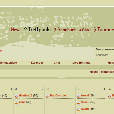
Benutzername
er
Kennwort
Benutzerliste
Kalender
Chat
Live-Beiträge
Heut
Heute
Monatsan
1
Mi
2
Do
3
Fr
4
Sa
n
(45)
tiberius13
(55)
HabDichLieb
froski
(58)
B
ilana
(46)
SilkeB
(50)
Saïph
(39)