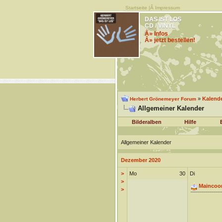
Startseite
|Â
Impressum
DAS IST LOS
CD / VINYL
Â» Infos
Â» jetzt bestellen!
»
Kalend
Herbert Grönemeyer Forum
Allgemeiner Kalender
Bilderalben
Hilfe
Allgemeiner Kalender
Dezember 2020
>
Mo
30
Di
>
Maincoo
>