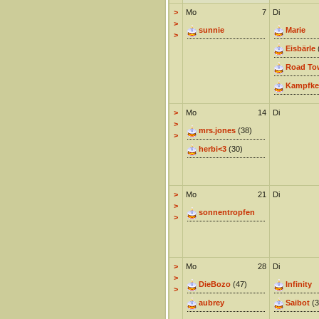
>
Mo
7
Di
>
sunnie
Marie
>
Eisbärle
Road To
Kampfke
>
Mo
14
Di
>
mrs.jones
(38)
>
herbi<3
(30)
>
Mo
21
Di
>
sonnentropfen
>
>
Mo
28
Di
>
DieBozo
(47)
Infinity
>
aubrey
Saibot
(3