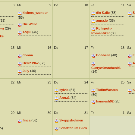
8
Mi
9
Do
10
Fr
11
Sa
kleines_wunder
die Kalle
(58)
S
(53)
(33)
anna.jo
(38)
Die Welle
wn
(29)
Ruhrpott-
Tequi
(46)
Romantiker
(30)
ks
15
Mi
16
Do
17
Fr
18
Sa
donna
Bobbelle
(48)
F
Heike1962
(58)
A
Currywürstchen96
July
(46)
(24)
22
Mi
23
Do
24
Fr
25
Sa
sylvia
(51)
TiefimWesten
s
(50)
Anna1
(34)
hannesh92
(28)
29
Mi
30
Do
31
Fr
1
Sa
finca
(36)
Skeppsholmen
5)
Schatten im Blick