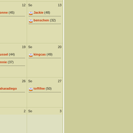
12
So
13
onne
(45)
Jackie
(48)
benschen
(32)
19
So
20
ussel
(44)
kingcas
(49)
nnie
(37)
26
So
27
aharadiego
toffifee
(50)
2
So
3