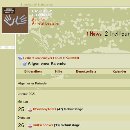
Startseite
|Â
Impressum
DAS IST LOS
CD / VINYL
Â» Infos
Â» jetzt bestellen!
»
Kalender
Herbert Grönemeyer Forum
Allgemeiner Kalender
Bilderalben
Hilfe
Benutzerliste
Kalender
Allgemeiner Kalender
Januar 2021
Montag
25
XCowboyTomX
(47) Geburtstage
Dienstag
26
Kultschocker
(33) Geburtstage