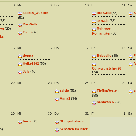
8
Mi
9
Do
10
Fr
11
Sa
kleines_wunder
die Kalle
(58)
S
(53)
(33)
anna.jo
(38)
Die Welle
wn
(29)
Ruhrpott-
Tequi
(46)
Romantiker
(30)
ks
15
Mi
16
Do
17
Fr
18
Sa
donna
Bobbelle
(48)
F
Heike1962
(58)
A
Currywürstchen96
July
(46)
(24)
22
Mi
23
Do
24
Fr
25
Sa
sylvia
(51)
TiefimWesten
s
(50)
Anna1
(34)
hannesh92
(28)
29
Mi
30
Do
31
Fr
1
Sa
finca
(36)
Skeppsholmen
5)
Schatten im Blick