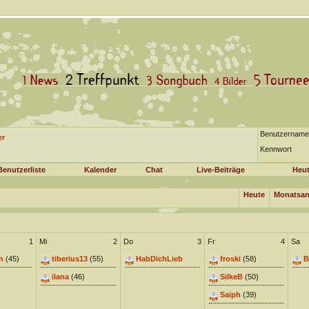
Benutzername
er
Kennwort
Benutzerliste
Kalender
Chat
Live-Beiträge
Heut
Heute
Monatsan
1
Mi
2
Do
3
Fr
4
Sa
n
(45)
tiberius13
(55)
HabDichLieb
froski
(58)
B
ilana
(46)
SilkeB
(50)
Saïph
(39)