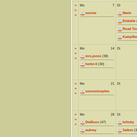
>
Mo
7
Di
>
sunnie
Marie
>
Eisbärle
Road To
Kampfke
>
Mo
14
Di
>
mrs.jones
(38)
>
herbi<3
(30)
>
Mo
21
Di
>
sonnentropfen
>
>
Mo
28
Di
>
DieBozo
(47)
Infinity
>
aubrey
Saibot
(3