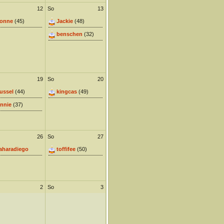
12
So
13
onne
(45)
Jackie
(48)
benschen
(32)
19
So
20
ussel
(44)
kingcas
(49)
nnie
(37)
26
So
27
aharadiego
toffifee
(50)
2
So
3