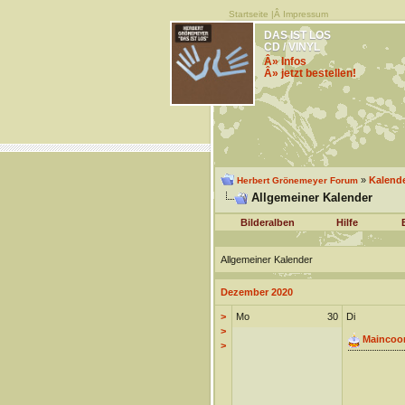
Startseite
|Â
Impressum
DAS IST LOS
CD / VINYL
Â» Infos
Â» jetzt bestellen!
»
Kalend
Herbert Grönemeyer Forum
Allgemeiner Kalender
Bilderalben
Hilfe
Allgemeiner Kalender
Dezember 2020
>
Mo
30
Di
>
Maincoo
>