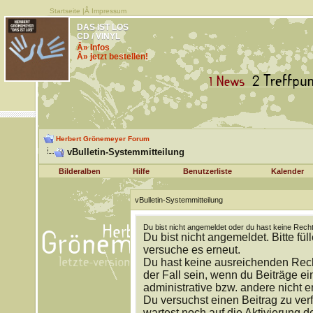
Startseite
|Â
Impressum
DAS IST LOS
CD / VINYL
Â» Infos
Â» jetzt bestellen!
Herbert Grönemeyer Forum
vBulletin-Systemmitteilung
Bilderalben
Hilfe
Benutzerliste
Kalender
vBulletin-Systemmitteilung
Du bist nicht angemeldet oder du hast keine Recht
Du bist nicht angemeldet. Bitte fül
versuche es erneut.
Du hast keine ausreichenden Rech
der Fall sein, wenn du Beiträge 
administrative bzw. andere nicht e
Du versuchst einen Beitrag zu ver
wartest noch auf die Aktivierung d