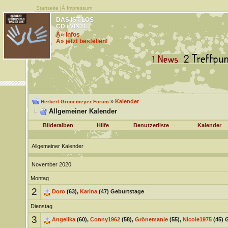
Startseite
|Â
Impressum
DAS IST LOS
CD / VINYL
Â» Infos
Â» jetzt bestellen!
»
Kalender
Herbert Grönemeyer Forum
Allgemeiner Kalender
Bilderalben
Hilfe
Benutzerliste
Kalender
Allgemeiner Kalender
November 2020
Montag
2
Doro
(63),
Karina
(47) Geburtstage
Dienstag
3
Angelika
(60),
Conny1962
(58),
Grönemanie
(55),
Nicole1975
(45) 