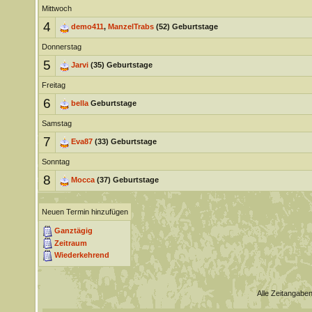
Mittwoch
4
demo411
,
ManzelTrabs
(52) Geburtstage
Donnerstag
5
Jarvi
(35) Geburtstage
Freitag
6
bella
Geburtstage
Samstag
7
Eva87
(33) Geburtstage
Sonntag
8
Mocca
(37) Geburtstage
Neuen Termin hinzufügen
Ganztägig
Zeitraum
Wiederkehrend
Alle Zeitangaben