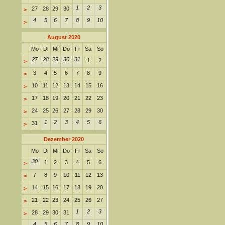
1
2
3
27
28
29
30
>
4
5
6
7
8
9
10
>
August 2020
Mo
Di
Mi
Do
Fr
Sa
So
27
28
29
30
31
1
2
>
3
4
5
6
7
8
9
>
10
11
12
13
14
15
16
>
17
18
19
20
21
22
23
>
24
25
26
27
28
29
30
>
1
2
3
4
5
6
31
>
Dezember 2020
Mo
Di
Mi
Do
Fr
Sa
So
30
1
2
3
4
5
6
>
7
8
9
10
11
12
13
>
14
15
16
17
18
19
20
>
21
22
23
24
25
26
27
>
1
2
3
28
29
30
31
>
4
5
6
7
8
9
10