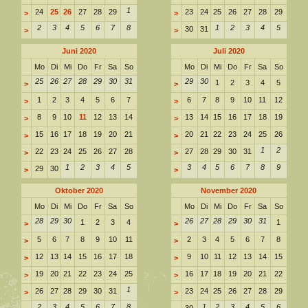
1
24
25
26
27
28
29
23
24
25
26
27
28
29
>
>
2
3
4
5
6
7
8
1
2
3
4
5
30
31
>
>
Juni 2020
Juli 2020
Mo
Di
Mi
Do
Fr
Sa
So
Mo
Di
Mi
Do
Fr
Sa
So
25
26
27
28
29
30
31
29
30
1
2
3
4
5
>
>
1
2
3
4
5
6
7
6
7
8
9
10
11
12
>
>
8
9
10
11
12
13
14
13
14
15
16
17
18
19
>
>
15
16
17
18
19
20
21
20
21
22
23
24
25
26
>
>
1
2
22
23
24
25
26
27
28
27
28
29
30
31
>
>
1
2
3
4
5
3
4
5
6
7
8
9
29
30
>
>
Oktober 2020
November 2020
Mo
Di
Mi
Do
Fr
Sa
So
Mo
Di
Mi
Do
Fr
Sa
So
28
29
30
26
27
28
29
30
31
1
2
3
4
1
>
>
5
6
7
8
9
10
11
2
3
4
5
6
7
8
>
>
12
13
14
15
16
17
18
9
10
11
12
13
14
15
>
>
19
20
21
22
23
24
25
16
17
18
19
20
21
22
>
>
1
26
27
28
29
30
31
23
24
25
26
27
28
29
>
>
2
3
4
5
6
7
8
1
2
3
4
5
6