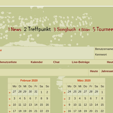
Benutzername
er
Kennwort
Benutzerliste
Kalender
Chat
Live-Beiträge
Heut
Heute
Jahresan
Februar 2020
März 2020
Mo
Di
Mi
Do
Fr
Sa
So
Mo
Di
Mi
Do
Fr
Sa
So
27
28
29
30
31
24
25
26
27
28
29
1
2
1
>
>
3
4
5
6
7
8
9
2
3
4
5
6
7
8
>
>
10
11
12
13
14
15
16
9
10
11
12
13
14
15
>
>
17
18
19
20
21
22
23
16
17
18
19
20
21
22
>
>