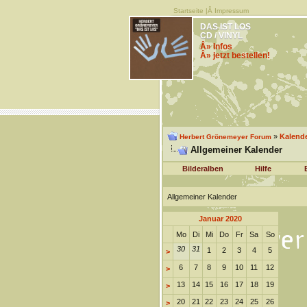
Startseite
|Â
Impressum
DAS IST LOS
CD / VINYL
Â» Infos
Â» jetzt bestellen!
»
Kalend
Herbert Grönemeyer Forum
Allgemeiner Kalender
Bilderalben
Hilfe
Allgemeiner Kalender
Januar 2020
Mo
Di
Mi
Do
Fr
Sa
So
30
31
1
2
3
4
5
>
6
7
8
9
10
11
12
>
13
14
15
16
17
18
19
>
20
21
22
23
24
25
26
>