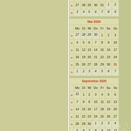
1
2
27
28
29
30
31
>
3
4
5
6
7
8
9
>
Mai 2020
Mo
Di
Mi
Do
Fr
Sa
So
27
28
29
30
1
2
3
>
4
5
6
7
8
9
10
>
11
12
13
14
15
16
17
>
18
19
20
21
22
23
24
>
25
26
27
28
29
30
31
>
1
2
3
4
5
6
7
>
September 2020
Mo
Di
Mi
Do
Fr
Sa
So
31
1
2
3
4
5
6
>
7
8
9
10
11
12
13
>
14
15
16
17
18
19
20
>
21
22
23
24
25
26
27
>
1
2
3
4
28
29
30
>
5
6
7
8
9
10
11