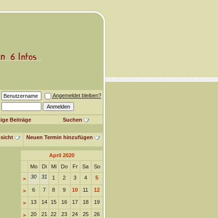
Angemeldet bleiben?
ige Beiträge
Suchen
sicht
Neuen Termin hinzufügen
April 2020
Mo
Di
Mi
Do
Fr
Sa
So
30
31
1
2
3
4
5
>
6
7
8
9
10
11
12
>
13
14
15
16
17
18
19
>
20
21
22
23
24
25
26
>