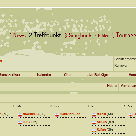
Benutzername
er
Kennwort
Benutzerliste
Kalender
Chat
Live-Beiträge
Heut
Heute
Monatsan
1
Mi
2
Do
3
Fr
4
Sa
n
(45)
tiberius13
(55)
HabDichLieb
froski
(58)
B
ilana
(46)
SilkeB
(50)
Saïph
(39)