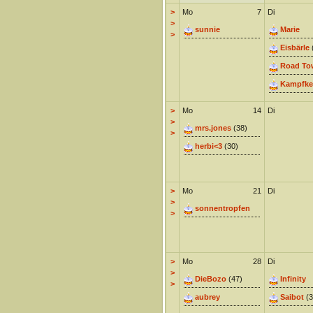
>
Mo
7
Di
>
sunnie
Marie
>
Eisbärle
Road To
Kampfke
>
Mo
14
Di
>
mrs.jones
(38)
>
herbi<3
(30)
>
Mo
21
Di
>
sonnentropfen
>
>
Mo
28
Di
>
DieBozo
(47)
Infinity
>
aubrey
Saibot
(3