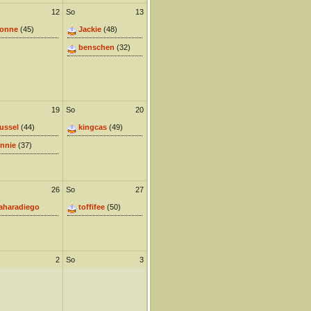
12
So
13
onne
(45)
Jackie
(48)
benschen
(32)
19
So
20
ussel
(44)
kingcas
(49)
nnie
(37)
26
So
27
aharadiego
toffifee
(50)
2
So
3