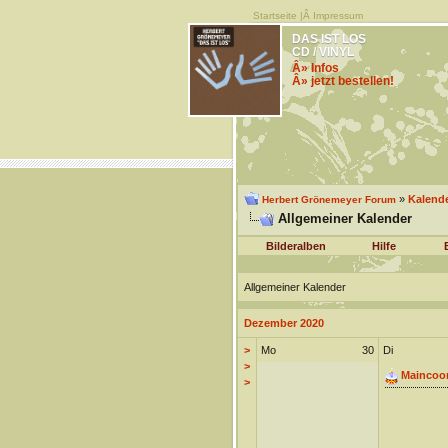
Startseite
|Â
Impressum
DAS IST LOS
CD / VINYL
Â» Infos
Â» jetzt bestellen!
»
Kalend
Herbert Grönemeyer Forum
Allgemeiner Kalender
Bilderalben
Hilfe
Allgemeiner Kalender
Dezember 2020
>
Mo
30
Di
>
Maincoo
>