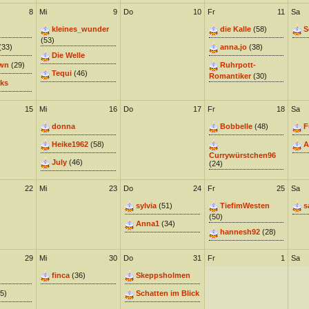
8
Mi
9
Do
10
Fr
11
Sa
kleines_wunder
die Kalle
(58)
S
(53)
(33)
anna.jo
(38)
Die Welle
wn
(29)
Ruhrpott-
Tequi
(46)
Romantiker
(30)
ks
15
Mi
16
Do
17
Fr
18
Sa
donna
Bobbelle
(48)
F
Heike1962
(58)
A
Currywürstchen96
July
(46)
(24)
22
Mi
23
Do
24
Fr
25
Sa
sylvia
(51)
TiefimWesten
s
(50)
Anna1
(34)
hannesh92
(28)
29
Mi
30
Do
31
Fr
1
Sa
finca
(36)
Skeppsholmen
5)
Schatten im Blick