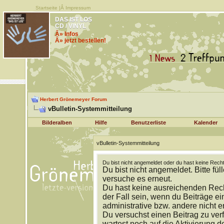
Startseite
|Â
Impressum
DAS IST LOS
CD / VINYL
Â» Infos
Â» jetzt bestellen!
Herbert Grönemeyer Forum
vBulletin-Systemmitteilung
Bilderalben
Hilfe
Benutzerliste
Kalender
vBulletin-Systemmitteilung
Du bist nicht angemeldet oder du hast keine Recht
Du bist nicht angemeldet. Bitte fül
versuche es erneut.
Du hast keine ausreichenden Rech
der Fall sein, wenn du Beiträge 
administrative bzw. andere nicht e
Du versuchst einen Beitrag zu ver
wartest noch auf die Aktivierung d