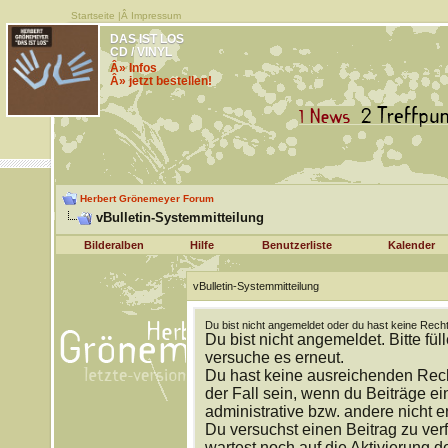
Startseite
|Â
Impressum
DAS IST LOS
CD / VINYL
Â» Infos
Â» jetzt bestellen!
Herbert Grönemeyer Forum
vBulletin-Systemmitteilung
Bilderalben
Hilfe
Benutzerliste
Kalender
vBulletin-Systemmitteilung
Du bist nicht angemeldet oder du hast keine Recht
Du bist nicht angemeldet. Bitte fül
versuche es erneut.
Du hast keine ausreichenden Rech
der Fall sein, wenn du Beiträge 
administrative bzw. andere nicht e
Du versuchst einen Beitrag zu ver
wartest noch auf die Aktivierung d