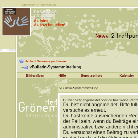
Startseite
|Â
Impressum
DAS IST LOS
CD / VINYL
Â» Infos
Â» jetzt bestellen!
Herbert Grönemeyer Forum
vBulletin-Systemmitteilung
Bilderalben
Hilfe
Benutzerliste
Kalender
vBulletin-Systemmitteilung
Du bist nicht angemeldet oder du hast keine Recht
Du bist nicht angemeldet. Bitte fül
versuche es erneut.
Du hast keine ausreichenden Rech
der Fall sein, wenn du Beiträge 
administrative bzw. andere nicht e
Du versuchst einen Beitrag zu ver
wartest noch auf die Aktivierung d