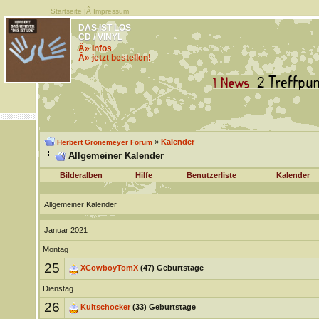
Startseite
|Â
Impressum
DAS IST LOS
CD / VINYL
Â» Infos
Â» jetzt bestellen!
»
Kalender
Herbert Grönemeyer Forum
Allgemeiner Kalender
Bilderalben
Hilfe
Benutzerliste
Kalender
Allgemeiner Kalender
Januar 2021
Montag
25
XCowboyTomX
(47) Geburtstage
Dienstag
26
Kultschocker
(33) Geburtstage