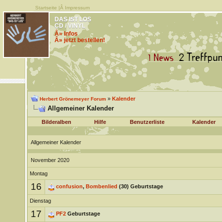
Startseite
|Â
Impressum
DAS IST LOS
CD / VINYL
Â» Infos
Â» jetzt bestellen!
»
Kalender
Herbert Grönemeyer Forum
Allgemeiner Kalender
Bilderalben
Hilfe
Benutzerliste
Kalender
Allgemeiner Kalender
November 2020
Montag
16
confusion
,
Bombenlied
(30) Geburtstage
Dienstag
17
PF2
Geburtstage