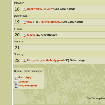
Mittwoch
18
grenzwertig
,
Sir Vinny
(36) Geburtstage
Donnerstag
19
venus
(40),
killerkarpfen1993
(27) Geburtstage
Freitag
20
Julia89
(31) Geburtstage
Samstag
21
Sonntag
22
Jetzt_oder_nie
,
thebodyguard
(50) Geburtstage
Neuen Termin hinzufügen
Ganztägig
Zeitraum
Wiederkehrend
Alle Zeitangaben