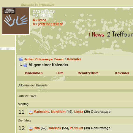
Startseite
|Â
Impressum
DAS IST LOS
CD / VINYL
Â» Infos
Â» jetzt bestellen!
»
Kalender
Herbert Grönemeyer Forum
Allgemeiner Kalender
Bilderalben
Hilfe
Benutzerliste
Kalender
Allgemeiner Kalender
Januar 2021
Montag
11
Mariesche
,
Nordlicht
(49),
Linda
(29) Geburtstage
Dienstag
12
Rita
(62),
sidekick
(55),
Perlmutt
(39) Geburtstage