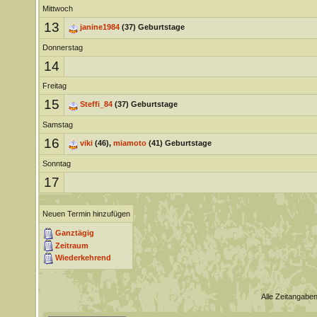
Mittwoch
13
janine1984
(37) Geburtstage
Donnerstag
14
Freitag
15
Steffi_84
(37) Geburtstage
Samstag
16
viki
(46),
miamoto
(41) Geburtstage
Sonntag
17
Neuen Termin hinzufügen
Ganztägig
Zeitraum
Wiederkehrend
Alle Zeitangaben