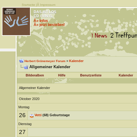
Startseite
|Â
Impressum
DAS IST LOS
CD / VINYL
Â» Infos
Â» jetzt bestellen!
»
Kalender
Herbert Grönemeyer Forum
Allgemeiner Kalender
Bilderalben
Hilfe
Benutzerliste
Kalender
Allgemeiner Kalender
Oktober 2020
Montag
26
Vetti
(68) Geburtstage
Dienstag
27