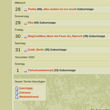
Mittwoch
28
Thekla
(56),
alles andere ist nur musik
Geburtstage
Donnerstag
29
Pika
(50) Geburtstage
Freitag
30
WegZumMeer
,
Mach die Feuer An
,
Martsch
(39) Geburtstage
Samstag
31
Goldi_Berlin
(35) Geburtstage
November 2020
Sonntag
1
Tiefschneekamerad
(33) Geburtstage
Neuen Termin hinzufügen
Ganztägig
Zeitraum
Wiederkehrend