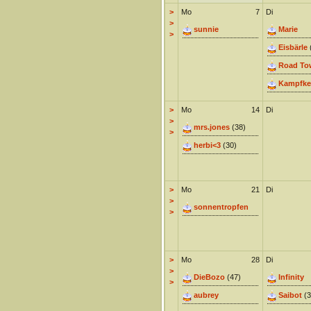
>
Mo
7
Di
>
sunnie
Marie
>
Eisbärle
Road To
Kampfke
>
Mo
14
Di
>
mrs.jones
(38)
>
herbi<3
(30)
>
Mo
21
Di
>
sonnentropfen
>
>
Mo
28
Di
>
DieBozo
(47)
Infinity
>
aubrey
Saibot
(3