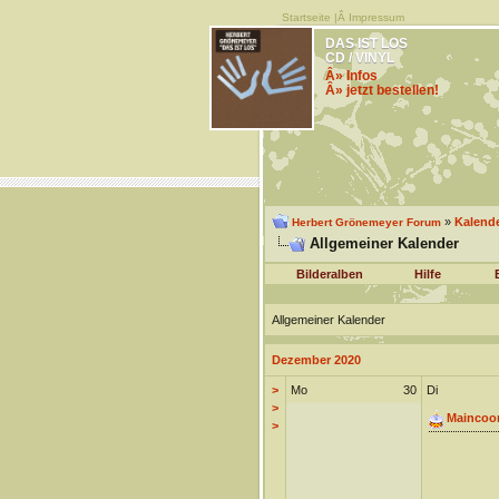
Startseite
|Â
Impressum
DAS IST LOS
CD / VINYL
Â» Infos
Â» jetzt bestellen!
»
Kalend
Herbert Grönemeyer Forum
Allgemeiner Kalender
Bilderalben
Hilfe
Allgemeiner Kalender
Dezember 2020
>
Mo
30
Di
>
Maincoo
>