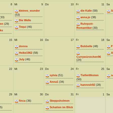
8
Mi
9
Do
10
Fr
11
Sa
kleines_wunder
die Kalle
(58)
S
(53)
(33)
anna.jo
(38)
Die Welle
wn
(29)
Ruhrpott-
Tequi
(46)
Romantiker
(30)
ks
15
Mi
16
Do
17
Fr
18
Sa
donna
Bobbelle
(48)
F
Heike1962
(58)
A
Currywürstchen96
July
(46)
(24)
22
Mi
23
Do
24
Fr
25
Sa
sylvia
(51)
TiefimWesten
s
(50)
Anna1
(34)
hannesh92
(28)
29
Mi
30
Do
31
Fr
1
Sa
finca
(36)
Skeppsholmen
5)
Schatten im Blick