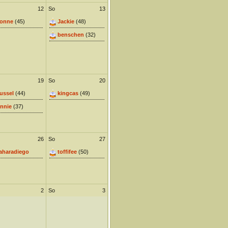
12
So
13
onne
(45)
Jackie
(48)
benschen
(32)
19
So
20
ussel
(44)
kingcas
(49)
nnie
(37)
26
So
27
aharadiego
toffifee
(50)
2
So
3