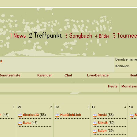
Benutzername
er
Kennwort
Benutzerliste
Kalender
Chat
Live-Beiträge
Heut
Heute
Monatsan
1
Mi
2
Do
3
Fr
4
Sa
n
(45)
tiberius13
(55)
HabDichLieb
froski
(58)
B
ilana
(46)
SilkeB
(50)
Saïph
(39)