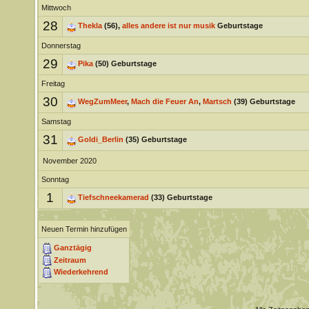
Mittwoch
28
Thekla
(56),
alles andere ist nur musik
Geburtstage
Donnerstag
29
Pika
(50) Geburtstage
Freitag
30
WegZumMeer
,
Mach die Feuer An
,
Martsch
(39) Geburtstage
Samstag
31
Goldi_Berlin
(35) Geburtstage
November 2020
Sonntag
1
Tiefschneekamerad
(33) Geburtstage
Neuen Termin hinzufügen
Ganztägig
Zeitraum
Wiederkehrend