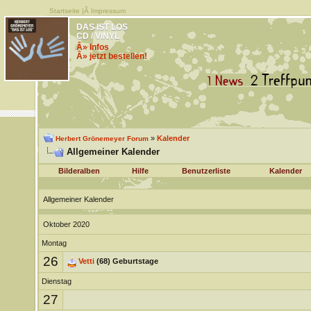
Startseite
|Â
Impressum
DAS IST LOS
CD / VINYL
Â» Infos
Â» jetzt bestellen!
»
Kalender
Herbert Grönemeyer Forum
Allgemeiner Kalender
Bilderalben
Hilfe
Benutzerliste
Kalender
Allgemeiner Kalender
Oktober 2020
Montag
26
Vetti
(68) Geburtstage
Dienstag
27