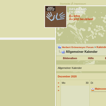
Startseite
|Â
Impressum
DAS IST LOS
CD / VINYL
Â» Infos
Â» jetzt bestellen!
»
Kalend
Herbert Grönemeyer Forum
Allgemeiner Kalender
Bilderalben
Hilfe
Allgemeiner Kalender
Dezember 2020
>
Mo
30
Di
>
Maincoo
>