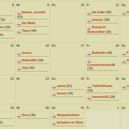
8
Mi
9
Do
10
Fr
11
Sa
kleines_wunder
die Kalle
(58)
S
(53)
(33)
anna.jo
(38)
Die Welle
wn
(29)
Ruhrpott-
Tequi
(46)
Romantiker
(30)
ks
15
Mi
16
Do
17
Fr
18
Sa
donna
Bobbelle
(48)
F
Heike1962
(58)
A
Currywürstchen96
July
(46)
(24)
22
Mi
23
Do
24
Fr
25
Sa
sylvia
(51)
TiefimWesten
s
(50)
Anna1
(34)
hannesh92
(28)
29
Mi
30
Do
31
Fr
1
Sa
finca
(36)
Skeppsholmen
5)
Schatten im Blick