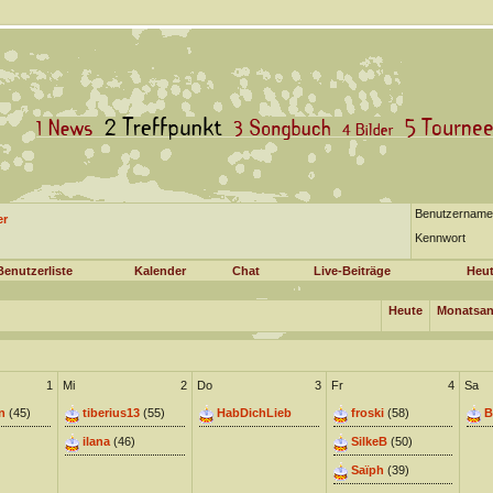
Benutzername
er
Kennwort
Benutzerliste
Kalender
Chat
Live-Beiträge
Heut
Heute
Monatsan
1
Mi
2
Do
3
Fr
4
Sa
n
(45)
tiberius13
(55)
HabDichLieb
froski
(58)
B
ilana
(46)
SilkeB
(50)
Saïph
(39)