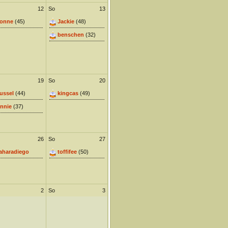
12
So
13
onne
(45)
Jackie
(48)
benschen
(32)
19
So
20
ussel
(44)
kingcas
(49)
nnie
(37)
26
So
27
aharadiego
toffifee
(50)
2
So
3