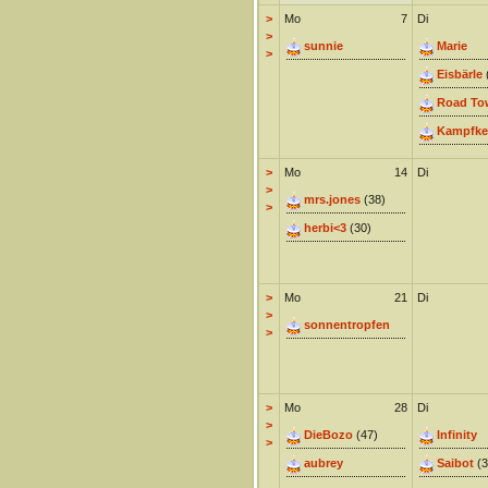
>
Mo
7
Di
>
sunnie
Marie
>
Eisbärle
Road To
Kampfke
>
Mo
14
Di
>
mrs.jones
(38)
>
herbi<3
(30)
>
Mo
21
Di
>
sonnentropfen
>
>
Mo
28
Di
>
DieBozo
(47)
Infinity
>
aubrey
Saibot
(3