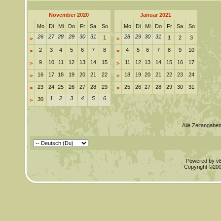
November 2020
Januar 2021
Mo
Di
Mi
Do
Fr
Sa
So
Mo
Di
Mi
Do
Fr
Sa
So
26
27
28
29
30
31
28
29
30
31
1
1
2
3
>
>
2
3
4
5
6
7
8
4
5
6
7
8
9
10
>
>
9
10
11
12
13
14
15
11
12
13
14
15
16
17
>
>
16
17
18
19
20
21
22
18
19
20
21
22
23
24
>
>
23
24
25
26
27
28
29
25
26
27
28
29
30
31
>
>
1
2
3
4
5
6
30
>
Alle Zeitangaben
Powered by vBu
Copyright ©2000