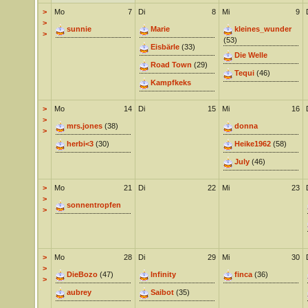
>
Mo
7
Di
8
Mi
9
>
sunnie
Marie
kleines_wunder
>
(53)
Eisbärle
(33)
Die Welle
Road Town
(29)
Tequi
(46)
Kampfkeks
>
Mo
14
Di
15
Mi
16
>
mrs.jones
(38)
donna
>
herbi<3
(30)
Heike1962
(58)
July
(46)
>
Mo
21
Di
22
Mi
23
>
sonnentropfen
>
>
Mo
28
Di
29
Mi
30
>
DieBozo
(47)
Infinity
finca
(36)
>
aubrey
Saibot
(35)