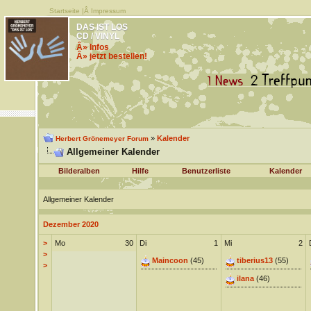
Startseite
|Â
Impressum
DAS IST LOS
CD / VINYL
Â» Infos
Â» jetzt bestellen!
»
Kalender
Herbert Grönemeyer Forum
Allgemeiner Kalender
Bilderalben
Hilfe
Benutzerliste
Kalender
Allgemeiner Kalender
Dezember 2020
>
Mo
30
Di
1
Mi
2
>
Maincoon
(45)
tiberius13
(55)
>
ilana
(46)