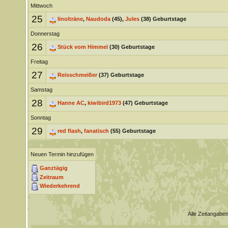
Mittwoch
25
linolträne
,
Naudoda
(45),
Jules
(38) Geburtstage
Donnerstag
26
Stück vom Himmel
(30) Geburtstage
Freitag
27
Reisschmeißer
(37) Geburtstage
Samstag
28
Hanne AC
,
kiwibird1973
(47) Geburtstage
Sonntag
29
red flash
,
fanatisch
(55) Geburtstage
Neuen Termin hinzufügen
Ganztägig
Zeitraum
Wiederkehrend
Alle Zeitangaben