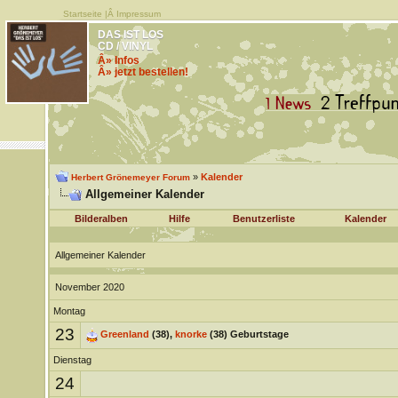
Startseite
|Â
Impressum
DAS IST LOS
CD / VINYL
Â» Infos
Â» jetzt bestellen!
»
Kalender
Herbert Grönemeyer Forum
Allgemeiner Kalender
Bilderalben
Hilfe
Benutzerliste
Kalender
Allgemeiner Kalender
November 2020
Montag
23
Greenland
(38),
knorke
(38) Geburtstage
Dienstag
24