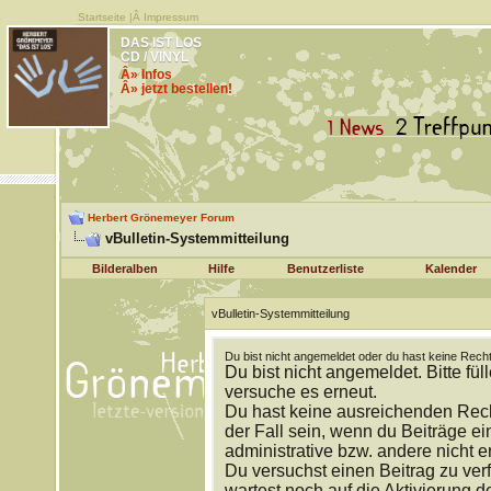
Startseite
|Â
Impressum
DAS IST LOS
CD / VINYL
Â» Infos
Â» jetzt bestellen!
Herbert Grönemeyer Forum
vBulletin-Systemmitteilung
Bilderalben
Hilfe
Benutzerliste
Kalender
vBulletin-Systemmitteilung
Du bist nicht angemeldet oder du hast keine Recht
Du bist nicht angemeldet. Bitte fül
versuche es erneut.
Du hast keine ausreichenden Rech
der Fall sein, wenn du Beiträge 
administrative bzw. andere nicht e
Du versuchst einen Beitrag zu ver
wartest noch auf die Aktivierung d