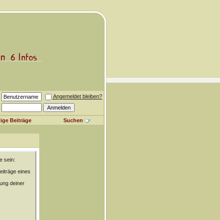
Angemeldet bleiben?
ige Beiträge
Suchen
e sein:
eiträge eines
rung deiner