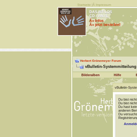
Startseite
|Â
Impressum
DAS IST LOS
CD / VINYL
Â» Infos
Â» jetzt bestellen!
Herbert Grönemeyer Forum
vBulletin-Systemmitteilung
Bilderalben
Hilfe
vBulletin-Syste
Du bist nich
Du bist nich
Du hast kein
anderen Benu
Du versuchst
Registrierun
Anmeld