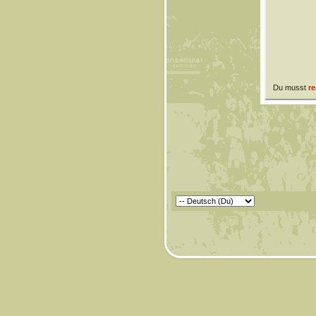
Du musst
re