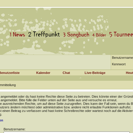
Benutzername
Kennwort
Benutzerliste
Kalender
Chat
Live-Beiträge
Heut
mmitteilung
t angemeldet oder du hast keine Rechte diese Seite zu betreten. Dies könnte einer der Gründ
t angemeldet. Bitte fülle die Felder unten auf der Seite aus und versuche es erneut.
e ausreichenden Rechte, um auf diese Seite zuzugreifen. Dies kann der Fall sein, wenn du B
tzers ändern möchtest oder administrative bzw. andere nicht erlaubte Funktionen aufrufst.
 einen Beitrag zu verfassen und hast keine Schreibrechte oder wartest noch auf die Aktivie
g.
en
Benutzername: