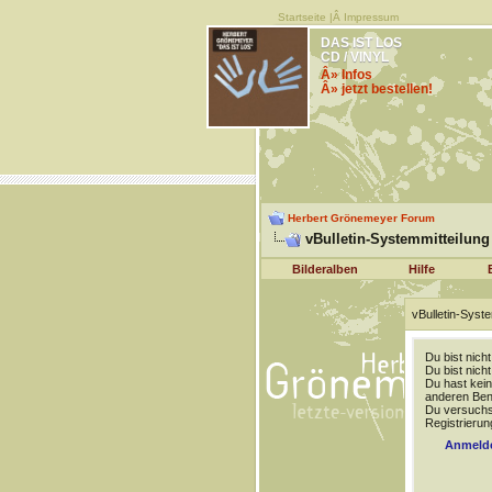
Startseite
|Â
Impressum
DAS IST LOS
CD / VINYL
Â» Infos
Â» jetzt bestellen!
Herbert Grönemeyer Forum
vBulletin-Systemmitteilung
Bilderalben
Hilfe
vBulletin-Syste
Du bist nich
Du bist nich
Du hast kein
anderen Benu
Du versuchst
Registrierun
Anmeld