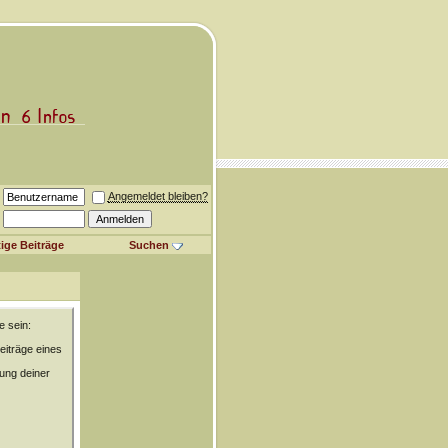
Angemeldet bleiben?
ige Beiträge
Suchen
e sein:
eiträge eines
rung deiner