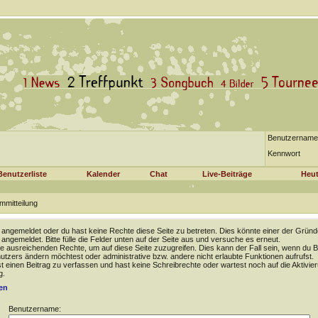
Benutzername
Kennwort
Benutzerliste
Kalender
Chat
Live-Beiträge
Heut
mmitteilung
t angemeldet oder du hast keine Rechte diese Seite zu betreten. Dies könnte einer der Gründ
t angemeldet. Bitte fülle die Felder unten auf der Seite aus und versuche es erneut.
e ausreichenden Rechte, um auf diese Seite zuzugreifen. Dies kann der Fall sein, wenn du B
tzers ändern möchtest oder administrative bzw. andere nicht erlaubte Funktionen aufrufst.
 einen Beitrag zu verfassen und hast keine Schreibrechte oder wartest noch auf die Aktivie
g.
en
Benutzername: