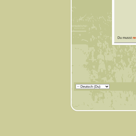
Du musst
re