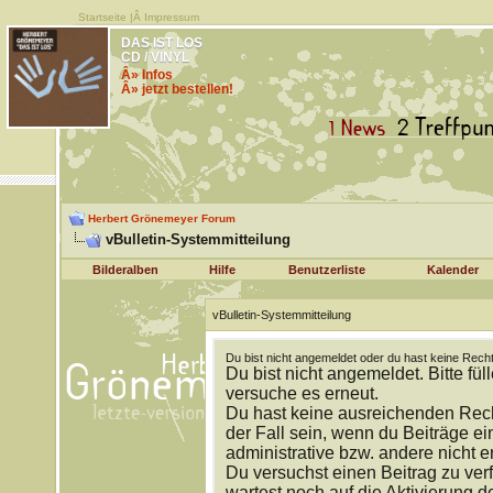
Startseite
|Â
Impressum
DAS IST LOS
CD / VINYL
Â» Infos
Â» jetzt bestellen!
Herbert Grönemeyer Forum
vBulletin-Systemmitteilung
Bilderalben
Hilfe
Benutzerliste
Kalender
vBulletin-Systemmitteilung
Du bist nicht angemeldet oder du hast keine Recht
Du bist nicht angemeldet. Bitte fül
versuche es erneut.
Du hast keine ausreichenden Rech
der Fall sein, wenn du Beiträge 
administrative bzw. andere nicht e
Du versuchst einen Beitrag zu ver
wartest noch auf die Aktivierung d