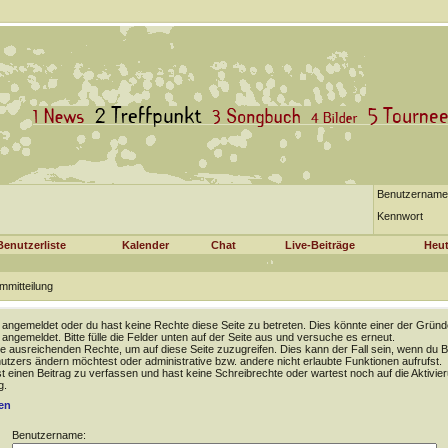
Benutzername
Kennwort
Benutzerliste
Kalender
Chat
Live-Beiträge
Heut
mmitteilung
t angemeldet oder du hast keine Rechte diese Seite zu betreten. Dies könnte einer der Gründ
t angemeldet. Bitte fülle die Felder unten auf der Seite aus und versuche es erneut.
e ausreichenden Rechte, um auf diese Seite zuzugreifen. Dies kann der Fall sein, wenn du B
tzers ändern möchtest oder administrative bzw. andere nicht erlaubte Funktionen aufrufst.
 einen Beitrag zu verfassen und hast keine Schreibrechte oder wartest noch auf die Aktivie
g.
en
Benutzername: