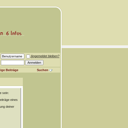
Angemeldet bleiben?
ige Beiträge
Suchen
e sein:
eiträge eines
rung deiner