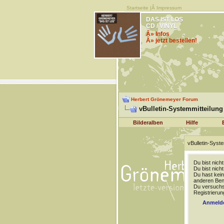
Startseite
|Â
Impressum
DAS IST LOS
CD / VINYL
Â» Infos
Â» jetzt bestellen!
Herbert Grönemeyer Forum
vBulletin-Systemmitteilung
Bilderalben
Hilfe
vBulletin-Syste
Du bist nich
Du bist nich
Du hast kein
anderen Benu
Du versuchst
Registrierun
Anmeld