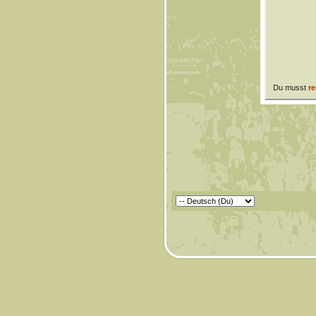
Du musst
re