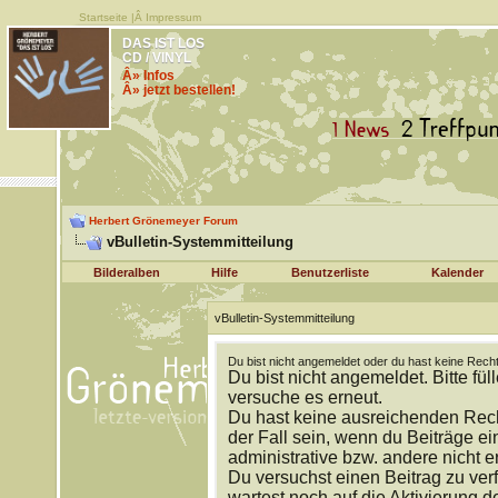
Startseite
|Â
Impressum
DAS IST LOS
CD / VINYL
Â» Infos
Â» jetzt bestellen!
Herbert Grönemeyer Forum
vBulletin-Systemmitteilung
Bilderalben
Hilfe
Benutzerliste
Kalender
vBulletin-Systemmitteilung
Du bist nicht angemeldet oder du hast keine Recht
Du bist nicht angemeldet. Bitte fül
versuche es erneut.
Du hast keine ausreichenden Rech
der Fall sein, wenn du Beiträge 
administrative bzw. andere nicht e
Du versuchst einen Beitrag zu ver
wartest noch auf die Aktivierung d