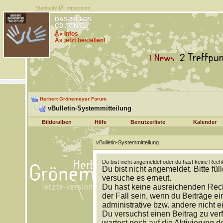
Startseite
|Â
Impressum
DAS IST LOS
CD / VINYL
Â» Infos
Â» jetzt bestellen!
Herbert Grönemeyer Forum
vBulletin-Systemmitteilung
Bilderalben
Hilfe
Benutzerliste
Kalender
vBulletin-Systemmitteilung
Du bist nicht angemeldet oder du hast keine Recht
Du bist nicht angemeldet. Bitte fül
versuche es erneut.
Du hast keine ausreichenden Rech
der Fall sein, wenn du Beiträge 
administrative bzw. andere nicht e
Du versuchst einen Beitrag zu ver
wartest noch auf die Aktivierung d