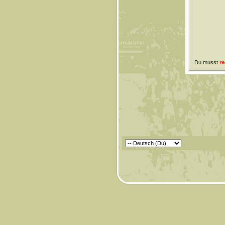
Du musst
re