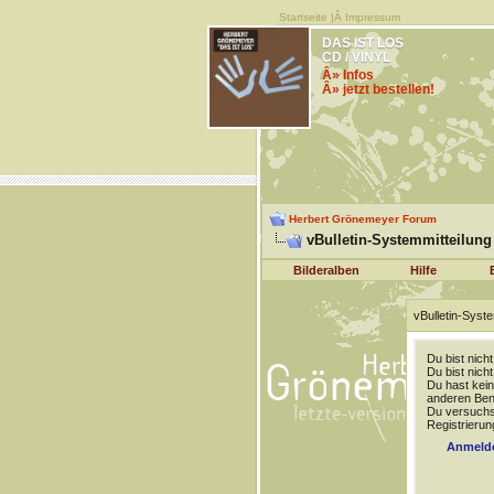
Startseite
|Â
Impressum
DAS IST LOS
CD / VINYL
Â» Infos
Â» jetzt bestellen!
Herbert Grönemeyer Forum
vBulletin-Systemmitteilung
Bilderalben
Hilfe
vBulletin-Syste
Du bist nich
Du bist nich
Du hast kein
anderen Benu
Du versuchst
Registrierun
Anmeld