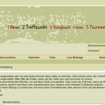
Benutzername
Kennwort
Benutzerliste
Kalender
Chat
Live-Beiträge
Heut
mmitteilung
t angemeldet oder du hast keine Rechte diese Seite zu betreten. Dies könnte einer der Gründ
t angemeldet. Bitte fülle die Felder unten auf der Seite aus und versuche es erneut.
e ausreichenden Rechte, um auf diese Seite zuzugreifen. Dies kann der Fall sein, wenn du B
tzers ändern möchtest oder administrative bzw. andere nicht erlaubte Funktionen aufrufst.
 einen Beitrag zu verfassen und hast keine Schreibrechte oder wartest noch auf die Aktivie
g.
en
Benutzername: