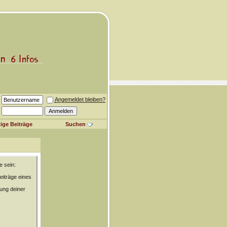
Angemeldet bleiben?
ige Beiträge
Suchen
e sein:
eiträge eines
rung deiner