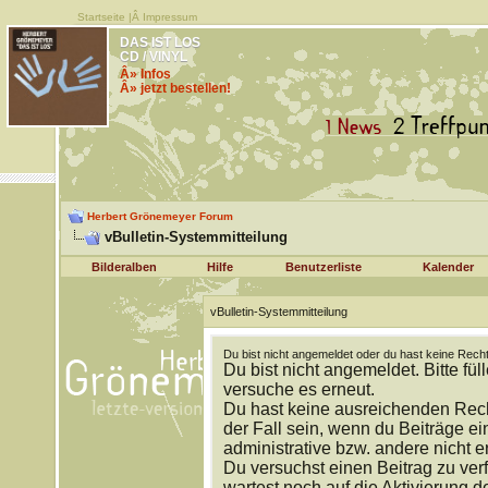
Startseite
|Â
Impressum
DAS IST LOS
CD / VINYL
Â» Infos
Â» jetzt bestellen!
Herbert Grönemeyer Forum
vBulletin-Systemmitteilung
Bilderalben
Hilfe
Benutzerliste
Kalender
vBulletin-Systemmitteilung
Du bist nicht angemeldet oder du hast keine Recht
Du bist nicht angemeldet. Bitte fül
versuche es erneut.
Du hast keine ausreichenden Rech
der Fall sein, wenn du Beiträge 
administrative bzw. andere nicht e
Du versuchst einen Beitrag zu ver
wartest noch auf die Aktivierung d