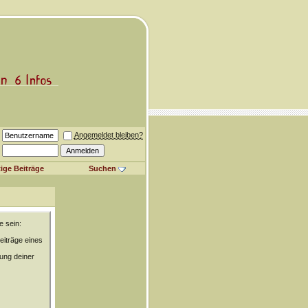
Angemeldet bleiben?
ige Beiträge
Suchen
e sein:
eiträge eines
rung deiner