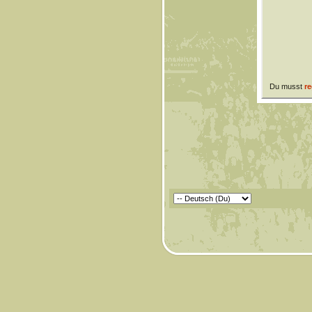
Du musst
re