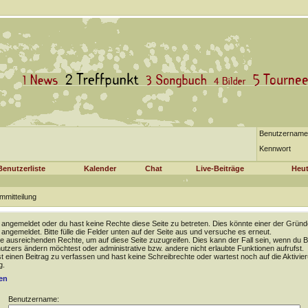
Benutzername
Kennwort
Benutzerliste
Kalender
Chat
Live-Beiträge
Heut
mmitteilung
t angemeldet oder du hast keine Rechte diese Seite zu betreten. Dies könnte einer der Gründ
t angemeldet. Bitte fülle die Felder unten auf der Seite aus und versuche es erneut.
e ausreichenden Rechte, um auf diese Seite zuzugreifen. Dies kann der Fall sein, wenn du B
tzers ändern möchtest oder administrative bzw. andere nicht erlaubte Funktionen aufrufst.
 einen Beitrag zu verfassen und hast keine Schreibrechte oder wartest noch auf die Aktivie
g.
en
Benutzername: