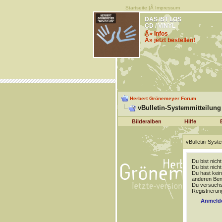
Startseite
|Â
Impressum
DAS IST LOS
CD / VINYL
Â» Infos
Â» jetzt bestellen!
Herbert Grönemeyer Forum
vBulletin-Systemmitteilung
Bilderalben
Hilfe
vBulletin-Syste
Du bist nich
Du bist nich
Du hast kein
anderen Benu
Du versuchst
Registrierun
Anmeld