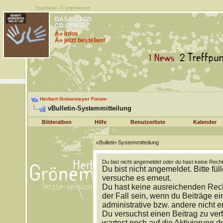
Startseite
|Â
Impressum
DAS IST LOS
CD / VINYL
Â» Infos
Â» jetzt bestellen!
Herbert Grönemeyer Forum
vBulletin-Systemmitteilung
Bilderalben
Hilfe
Benutzerliste
Kalender
vBulletin-Systemmitteilung
Du bist nicht angemeldet oder du hast keine Recht
Du bist nicht angemeldet. Bitte fül
versuche es erneut.
Du hast keine ausreichenden Rech
der Fall sein, wenn du Beiträge 
administrative bzw. andere nicht e
Du versuchst einen Beitrag zu ver
wartest noch auf die Aktivierung d