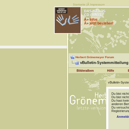
Startseite
|Â
Impressum
DAS IST LOS
CD / VINYL
Â» Infos
Â» jetzt bestellen!
Herbert Grönemeyer Forum
vBulletin-Systemmitteilung
Bilderalben
Hilfe
vBulletin-Syste
Du bist nich
Du bist nich
Du hast kein
anderen Benu
Du versuchst
Registrierun
Anmeld