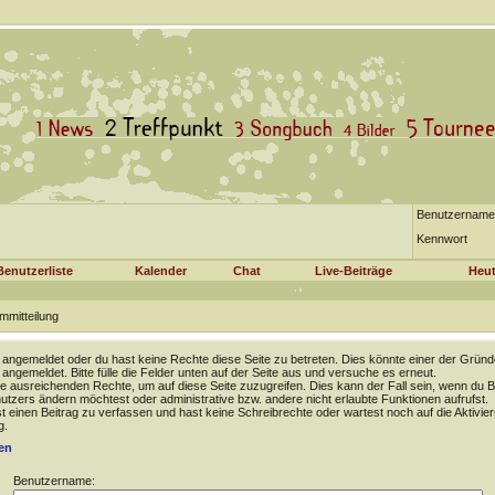
Benutzername
Kennwort
Benutzerliste
Kalender
Chat
Live-Beiträge
Heut
mmitteilung
t angemeldet oder du hast keine Rechte diese Seite zu betreten. Dies könnte einer der Gründ
t angemeldet. Bitte fülle die Felder unten auf der Seite aus und versuche es erneut.
e ausreichenden Rechte, um auf diese Seite zuzugreifen. Dies kann der Fall sein, wenn du B
tzers ändern möchtest oder administrative bzw. andere nicht erlaubte Funktionen aufrufst.
 einen Beitrag zu verfassen und hast keine Schreibrechte oder wartest noch auf die Aktivie
g.
en
Benutzername: