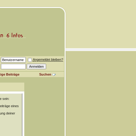
Angemeldet bleiben?
ige Beiträge
Suchen
e sein:
eiträge eines
rung deiner