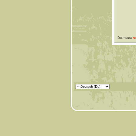
Du musst
re