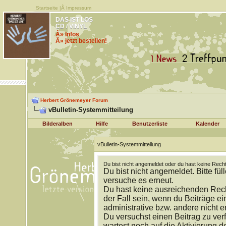
Startseite
|Â
Impressum
DAS IST LOS
CD / VINYL
Â» Infos
Â» jetzt bestellen!
Herbert Grönemeyer Forum
vBulletin-Systemmitteilung
Bilderalben
Hilfe
Benutzerliste
Kalender
vBulletin-Systemmitteilung
Du bist nicht angemeldet oder du hast keine Recht
Du bist nicht angemeldet. Bitte fül
versuche es erneut.
Du hast keine ausreichenden Rech
der Fall sein, wenn du Beiträge 
administrative bzw. andere nicht e
Du versuchst einen Beitrag zu ver
wartest noch auf die Aktivierung d